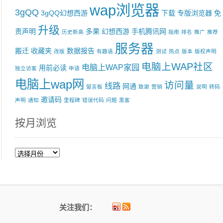
wap浏览器
3gQQ
3gQQ幻想西游
下载
专版浏览器
免
升级
责声明
多果
幻想西游
手机腾讯网
历史新高
指南
排名
推广
推荐
服务器
搬迁
收藏夹
数据报告
改版
有趣语
测试
热点
版本
版权声明
电脑上WAP社区
电脑上WAP家园
用前必读
独立访客
申请
电脑上wap网
访问量
线路
网通
留言板
致谢
营销
说明
转码
邀请码
声明
通知
里程碑
错误代码
问题
黑客
按月浏览
按
月
浏
览
关注我们：