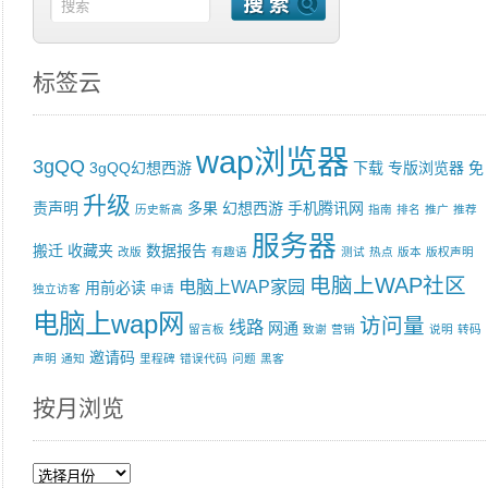
标签云
wap浏览器
3gQQ
3gQQ幻想西游
下载
专版浏览器
免
升级
责声明
多果
幻想西游
手机腾讯网
历史新高
指南
排名
推广
推荐
服务器
搬迁
收藏夹
数据报告
改版
有趣语
测试
热点
版本
版权声明
电脑上WAP社区
电脑上WAP家园
用前必读
独立访客
申请
电脑上wap网
访问量
线路
网通
留言板
致谢
营销
说明
转码
邀请码
声明
通知
里程碑
错误代码
问题
黑客
按月浏览
按