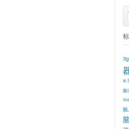
标
3
高
搬
测
脑
脑