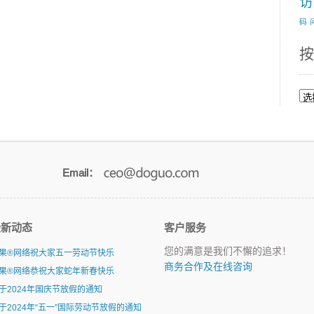
访
码
按
按
月
浏
览
Email：
最新动态
客户服务
您的满意是我们不懈的追求！
果®网络祝大家五一劳动节快乐
商务合作及在线咨询
果®网络恭祝大家蛇年新春快乐
于2024年国庆节放假的通知
于2024年“五一”国际劳动节放假的通知