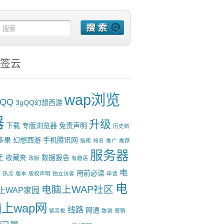
签云
wap浏览
gQQ
3gQQ幻想西游
器
升级
下载
专版浏览器
免责声明
历史新
多果
幻想西游
手机腾讯网
指南
排名
推广
推荐
服务器
迁
收藏夹
数据报告
改版
有趣语
电
用前必读
试
热点
版本
版权声明
独立访客
申请
电
电脑上WAP社区
上WAP家园
上wap网
线路
网通
留言板
致谢
营销