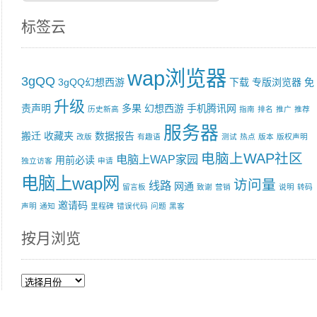
标签云
wap浏览器
3gQQ
3gQQ幻想西游
下载
专版浏览器
免
升级
责声明
多果
幻想西游
手机腾讯网
历史新高
指南
排名
推广
推荐
服务器
搬迁
收藏夹
数据报告
改版
有趣语
测试
热点
版本
版权声明
电脑上WAP社区
电脑上WAP家园
用前必读
独立访客
申请
电脑上wap网
访问量
线路
网通
留言板
致谢
营销
说明
转码
邀请码
声明
通知
里程碑
错误代码
问题
黑客
按月浏览
按
月
浏