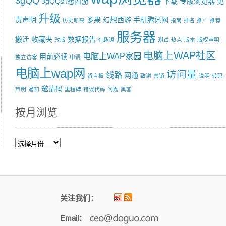
3gQQ
3gQQ幻想西游
下载
专版浏览器
免
升级
责声明
多果
幻想西游
手机腾讯网
历史新高
指南
排名
推广
推荐
服务器
搬迁
收藏夹
数据报告
改版
有趣语
测试
热点
版本
版权声明
电脑上WAP社区
电脑上WAP家园
用前必读
独立访客
申请
电脑上wap网
访问量
线路
网通
留言板
致谢
营销
说明
转码
邀请码
声明
通知
里程碑
错误代码
问题
黑客
按月浏览
按
月
浏
览
关注我们：
Email：