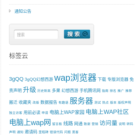
通知公告
标签云
wap浏览器
3gQQ
3gQQ幻想西游
下载
专版浏览器
免
升级
责声明
多果
幻想西游
手机腾讯网
历史新高
指南
排名
推广
推荐
服务器
搬迁
收藏夹
数据报告
改版
有趣语
测试
热点
版本
版权声明
电脑上WAP社区
电脑上WAP家园
用前必读
独立访客
申请
电脑上wap网
访问量
线路
网通
留言板
致谢
营销
说明
转码
邀请码
声明
通知
里程碑
错误代码
问题
黑客