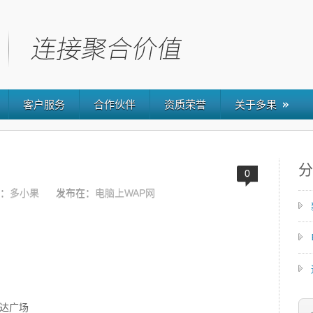
客户服务
合作伙伴
资质荣誉
关于多果
分
0
：
多小果
发布在：
电脑上WAP网
达广场