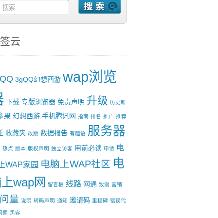
签云
wap浏览
gQQ
3gQQ幻想西游
器
升级
下载
专版浏览器
免责声明
历史新
多果
幻想西游
手机腾讯网
指南
排名
推广
推荐
服务器
迁
收藏夹
数据报告
改版
有趣语
电
用前必读
试
热点
版本
版权声明
独立访客
申请
电
电脑上WAP社区
上WAP家园
上wap网
线路
网通
留言板
致谢
营销
问量
邀请码
说明
转码声明
通知
里程碑
错误代
问题
黑客