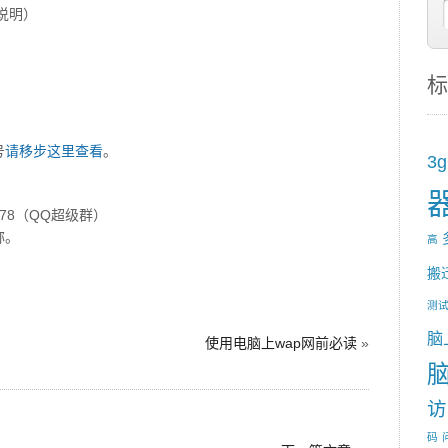
友说明）
标
号
请移步这里查看
。
3
278（QQ超级群）
称。
高
搬
测
脑
使用电脑上wap网前必读
»
脑
访
码