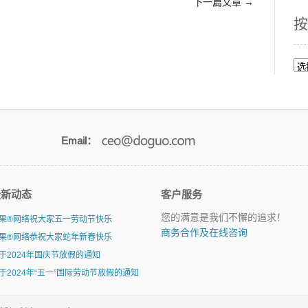
下一篇文章
→
按
按
月
浏
览
Email：
最新动态
客户服务
您的满意是我们不懈的追求！
果®网络祝大家五一劳动节快乐
商务合作及在线咨询
果®网络恭祝大家蛇年新春快乐
于2024年国庆节放假的通知
于2024年“五一”国际劳动节放假的通知