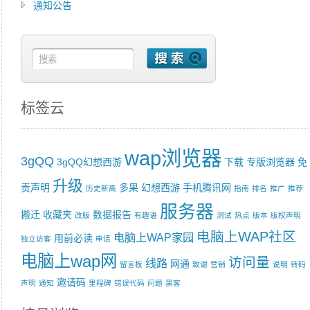
通知公告
标签云
wap浏览器
3gQQ
3gQQ幻想西游
下载
专版浏览器
免
升级
责声明
多果
幻想西游
手机腾讯网
历史新高
指南
排名
推广
推荐
服务器
搬迁
收藏夹
数据报告
改版
有趣语
测试
热点
版本
版权声明
电脑上WAP社区
电脑上WAP家园
用前必读
独立访客
申请
电脑上wap网
访问量
线路
网通
留言板
致谢
营销
说明
转码
邀请码
声明
通知
里程碑
错误代码
问题
黑客