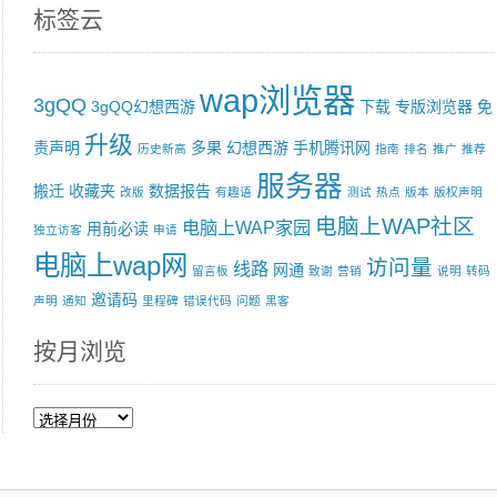
标签云
wap浏览器
3gQQ
3gQQ幻想西游
下载
专版浏览器
免
升级
责声明
多果
幻想西游
手机腾讯网
历史新高
指南
排名
推广
推荐
服务器
搬迁
收藏夹
数据报告
改版
有趣语
测试
热点
版本
版权声明
电脑上WAP社区
电脑上WAP家园
用前必读
独立访客
申请
电脑上wap网
访问量
线路
网通
留言板
致谢
营销
说明
转码
邀请码
声明
通知
里程碑
错误代码
问题
黑客
按月浏览
按
月
浏
览