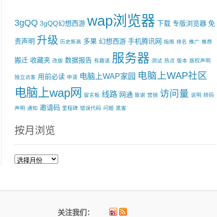
wap浏览器
3gQQ
3gQQ幻想西游
下载
专版浏览器
免
升级
责声明
多果
幻想西游
手机腾讯网
历史新高
指南
排名
推广
推荐
服务器
搬迁
收藏夹
数据报告
改版
有趣语
测试
热点
版本
版权声明
电脑上WAP社区
电脑上WAP家园
用前必读
独立访客
申请
电脑上wap网
访问量
线路
网通
留言板
致谢
营销
说明
转码
邀请码
声明
通知
里程碑
错误代码
问题
黑客
按月浏览
按
月
浏
览
关注我们：